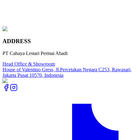
Wall Panel WPC (Wood Plastic Composite) telah menjadi pilihan
populer bagi banyak orang yang mencari...
1
2
ADDRESS
PT Cahaya Lestari Permai Abadi
Head Office & Showroom
House of Valentino Gress, Jl.Percetakan Negara C253, Rawasari,
Jakarta Pusat 10570, Indonesia