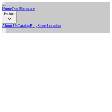
Home
Our Showcase
Product
About Us
Catalog
Blog
Store Location
BLOG
NEWS
TIPS
June 24, 2026
Mengubah Tampilan Rumah dengan
Lantai SPC yang Elegan
Memiliki rumah yang nyaman dan indah tentu menjadi impian
banyak orang. Salah satu elemen penting yang sangat
mempengaruhi tampilan interior rumah adalah lantai. Lantai bukan
hanya...